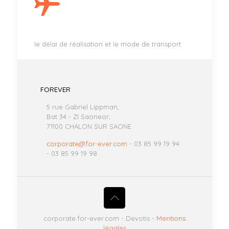
le délai de réalisation et le mode de transport
FOREVER
5 rue Gabriel Lippman,
Bat 34 - ZI Saoneor,
71100 CHALON SUR SAONE
corporate@for-ever.com
- 03 85 99 19 94
- 03 85 99 19 98
corporate.for-ever.com - Devotis -
Mentions
légales