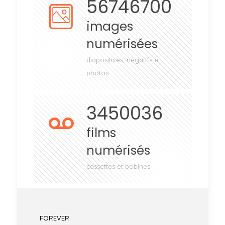
56746700
images
numérisées
diapositives, négatifs et
photos
3450036
films
numérisés
cassettes et bobines
FOREVER